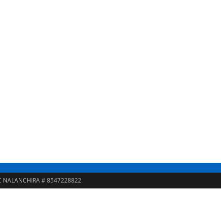
-TEC NALANCHIRA # 8547228822